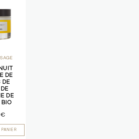
ISAGE
NUIT
LE DE
 DE
 DE
E DE
 BIO
 €