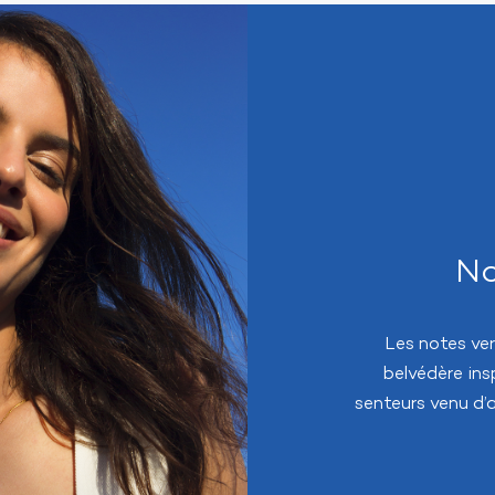
No
Les notes ver
belvédère in
senteurs venu d’ai