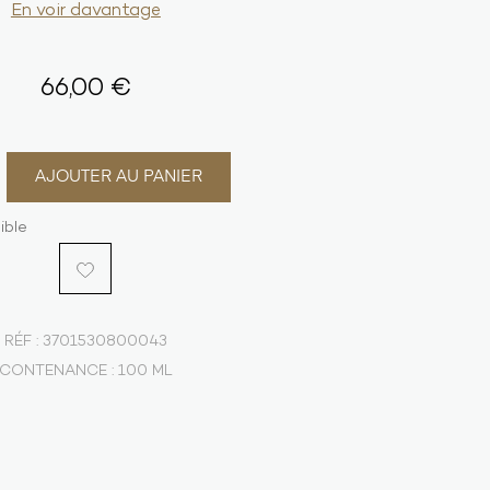
En voir davantage
66,00 €
AJOUTER AU PANIER
ible
RÉF :
3701530800043
CONTENANCE :
100 ML