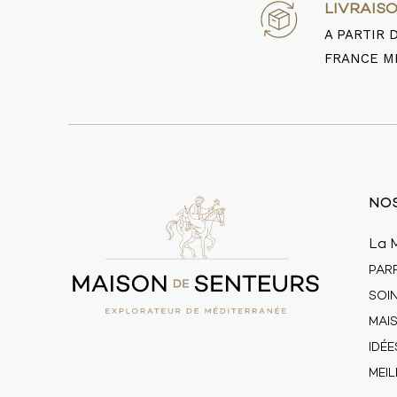
LIVRAIS
A PARTIR 
FRANCE M
NOS
La 
PAR
SOI
MAI
IDÉ
MEI