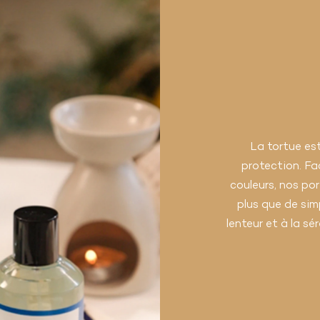
La tortue es
protection. Fa
couleurs, nos po
plus que de simp
lenteur et à la sé