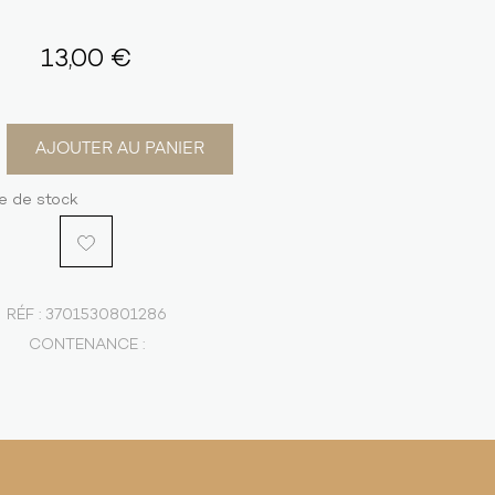
13,00 €
AJOUTER AU PANIER
e de stock
RÉF :
3701530801286
CONTENANCE :