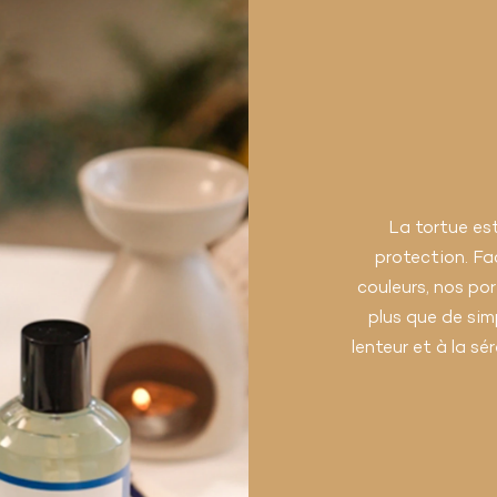
La tortue es
protection. Fa
couleurs, nos po
plus que de simp
lenteur et à la sé