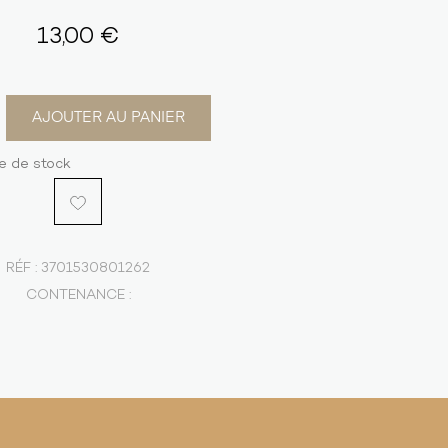
13,00 €
AJOUTER AU PANIER
e de stock
RÉF :
3701530801262
CONTENANCE :