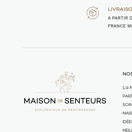
LIVRAIS
A PARTIR 
FRANCE M
NOS
La 
PAR
SOI
MAI
IDÉ
MEI